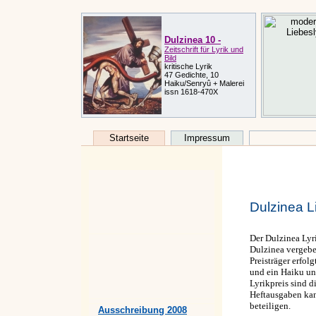
Dulzinea 10 -
Zeitschrift für Lyrik und
Bild
kritische Lyrik
47 Gedichte, 10
Haiku/Senryû + Malerei
issn 1618-470X
Startseite
Impressum
Dulzinea L
Der Dulzinea Lyri
Dulzinea vergeben
Preisträger erfol
und ein Haiku un
Lyrikpreis sind 
Heftausgaben kan
beteiligen.
Ausschreibung 2008