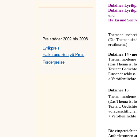
Dulzinea Lyrikpr
Dulzinea Lyrikp
und
Haiku und Senry
Themenausschre
Preisträger 2002 bis 2008
(Die Themen sind 
erwünscht.)
Lyrikpreis
Dulzinea 14 - m
Haiku und Senryû Preis
Thema: moderne 
Förderpreise
(Das Thema ist fre
Textart: Gedicht
Einsendeschluss
> Veröffentlichte
Dulzinea 15
Thema: moderne 
(Das Thema ist fre
Textart: Gedicht
voraussichtliche
> Veröffentlichte
Die eingereichten
Anforderungen an